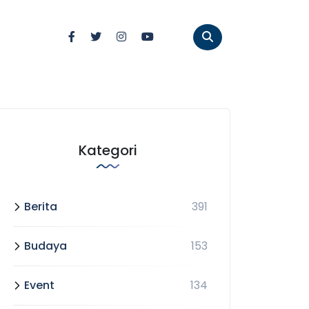
Kategori
Berita
391
Budaya
153
Event
134