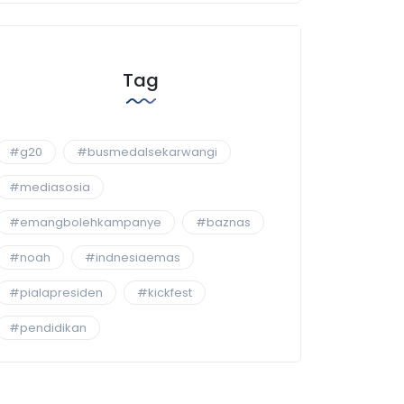
Tag
#g20
#busmedalsekarwangi
#mediasosia
#emangbolehkampanye
#baznas
#noah
#indnesiaemas
#pialapresiden
#kickfest
#pendidikan