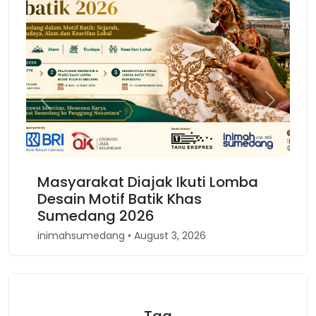
Previous
Next
Masyarakat Diajak Ikuti Lomba
Ka
Desain Motif Batik Khas
Ke
Sumedang 2026
Ba
inimahsumedang • August 3, 2026
inim
Tag