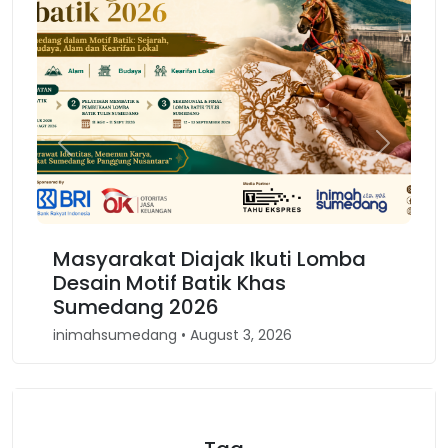
Previous
Next
Masyarakat Diajak Ikuti Lomba
Ka
Desain Motif Batik Khas
Ke
Sumedang 2026
Ba
inimahsumedang • August 3, 2026
ini