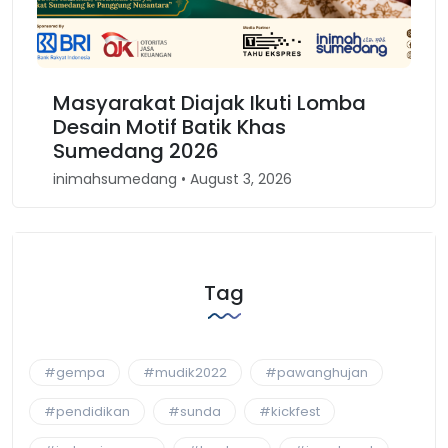
Masyarakat Diajak Ikuti Lomba
Ka
Desain Motif Batik Khas
Ke
Sumedang 2026
Ba
inimahsumedang • August 3, 2026
ini
Tag
#gempa
#mudik2022
#pawanghujan
#pendidikan
#sunda
#kickfest