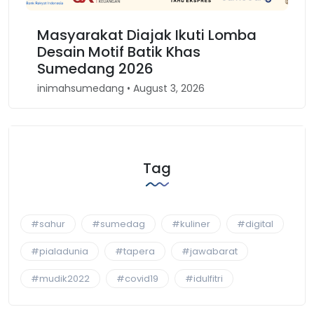
Masyarakat Diajak Ikuti Lomba
Ka
Desain Motif Batik Khas
Ke
Sumedang 2026
Ba
inimahsumedang • August 3, 2026
inim
Tag
#sahur
#sumedag
#kuliner
#digital
#pialadunia
#tapera
#jawabarat
#mudik2022
#covid19
#idulfitri