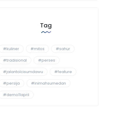
Tag
#kuliner
#mitos
#sahur
#tradisional
#perses
#jalantolcisumdawu
#feature
#persija
#inimahsumedan
#demo11april