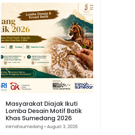
Previous
Next
Karnaval Binokasih,
Merajut Kembali Spirit
Kesundaan di Jawa Barat
inimahsumedang • April 30, 2026