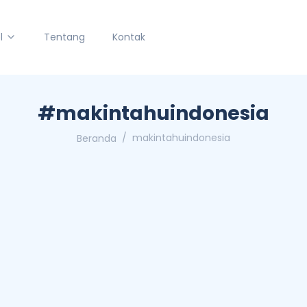
l
Tentang
Kontak
#makintahuindonesia
makintahuindonesia
Beranda