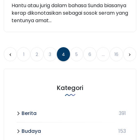
Hantu atau jurig dalam bahasa Sunda biasanya
kerap dikonotasikan sebagai sosok seram yang
tentunya amat...
1
2
3
4
5
6
…
16
Kategori
Berita
391
Budaya
153