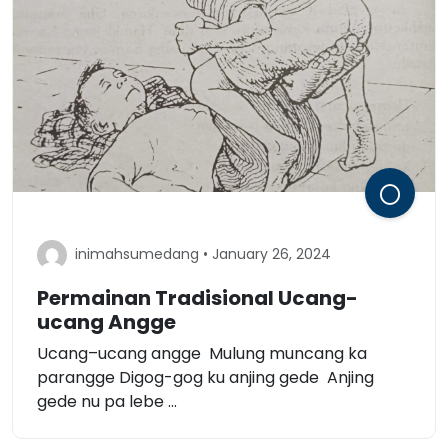
inimahsumedang • January 26, 2024
Permainan Tradisional Ucang-
ucang Angge
Ucang–ucang angge Mulung muncang ka
parangge Digog-gog ku anjing gede Anjing
gede nu pa lebe ...