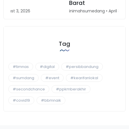
Barat
inimahsumedang • April 30, 2026
Tag
#timnas
#digital
#persibbandung
#sumdang
#event
#kearifanlokal
#secondchance
#ppkmberakhir
#covid19
#bbmnaik