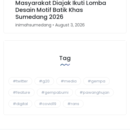
Masyarakat Diajak Ikuti Lomba
Desain Motif Batik Khas
Sumedang 2026
inimahsumedang • August 3, 2026
Tag
#twitter
#g20
#media
#gempa
#feature
#gempabumi
#pawanghujan
#digital
#covid19
#rans