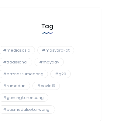
Tag
#mediasosia
#masyarakat
#tradisional
#mayday
#baznassumedang
#g20
#ramadan
#covid19
#gunungkerenceng
#busmedalsekarwangi