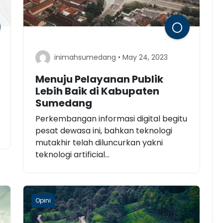
inimahsumedang • May 24, 2023
Menuju Pelayanan Publik
Lebih Baik di Kabupaten
Sumedang
Perkembangan informasi digital begitu
pesat dewasa ini, bahkan teknologi
mutakhir telah diluncurkan yakni
teknologi artificial...
Masyarakat Diajak Ikuti
Lomba Desain Motif Batik
Khas Sumedang 2026
Opini
inimahsumedang • August 3, 2026