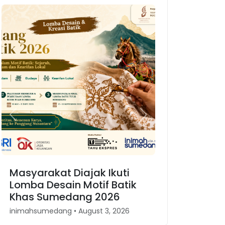
Previous
Next
Karnaval Binokasih,
Merajut Kembali Spirit
Kesundaan di Jawa Barat
inimahsumedang • April 30, 2026