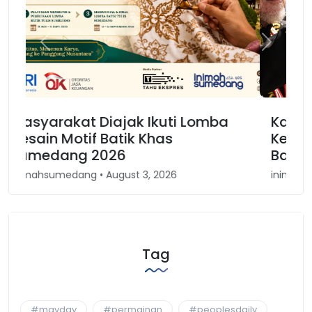
Previous
Next
Karnaval Binokasih, Merajut
Kembali Spirit Kesundaan di Jawa
Barat
inimahsumedang • April 30, 2026
Tag
#mayday
#permainan
#peoplesdaily