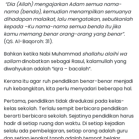
“Dia (Allah) mengajarkan Adam semua nama-
nama (benda), kemudian menampilkan semuanya
dihadapan malaikat, lalu mengatakan, sebutkanlah
kepada –Ku nama-nama semua benda itu jika
kamu memang benar orang-orang yang benar”.
(QS. Al-Baqoroh: 31).
Bahkan ketika Nabi Muhammad
shallahu alaihi wa
sallam
dinobatkan sebagai Rasul, kalamullah yang
diwahyukan adalah “iqra – bacalah”.
Kerana itu agar ruh pendidikan benar-benar menjadi
ruh kebangkitan, kita perlu menyadari beberapa hal.
Pertama, pendidikan tidak diredukasi pada kelas-
kelas sekolah. Terlalu sempit berbicara pendidikan
berarti berbicara sekolah. Sejatinya pendidikan harus
hadir di setiap ruang dan waktu. Di setiap kejadian
selalu ada pembelajaran, setiap orang adalah guru
dan setiap jengkal tanah adalah tempat belajar.