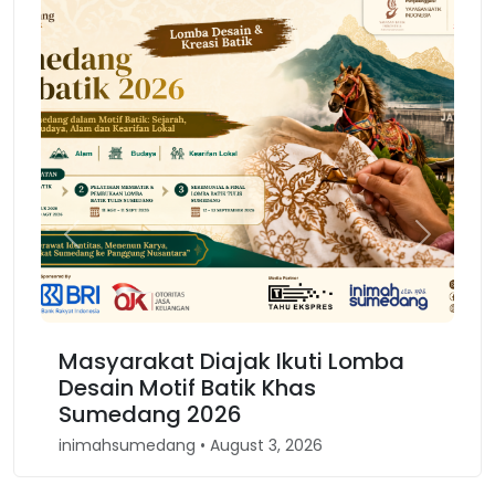
Previous
Next
arakat Diajak Ikuti Lomba
Karnaval Bi
in Motif Batik Khas
Kembali Spi
edang 2026
Barat
sumedang • August 3, 2026
inimahsumedang •