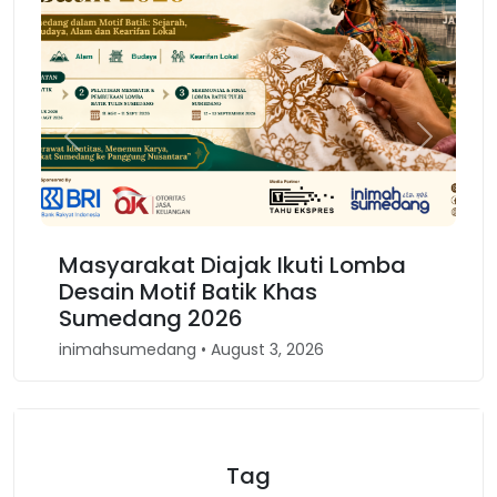
Previous
Next
Masyarakat Diajak Ikuti Lomba
Ka
Desain Motif Batik Khas
Ke
Sumedang 2026
Ba
inimahsumedang • August 3, 2026
inim
Tag