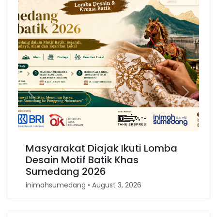
Previous
Next
rakat Diajak Ikuti Lomba
Karnaval Bino
 Motif Batik Khas
Kembali Spiri
ang 2026
Barat
medang • August 3, 2026
inimahsumedang • A