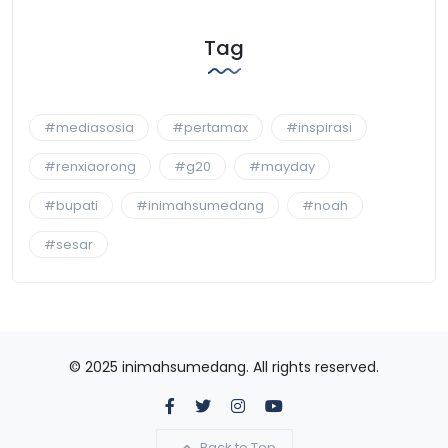
Tag
#mediasosia
#pertamax
#inspirasi
#renxiaorong
#g20
#mayday
#bupati
#inimahsumedang
#noah
#sesar
© 2025 inimahsumedang. All rights reserved.
Back to Top