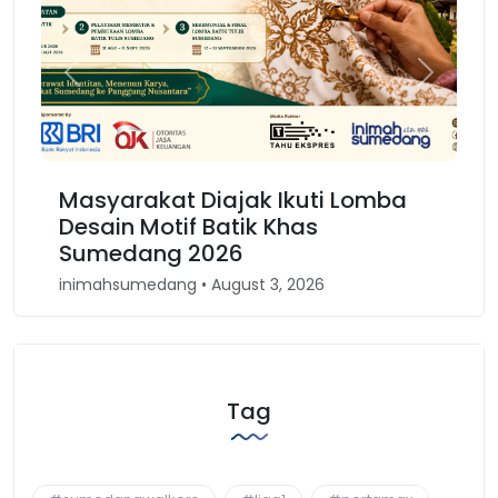
Previous
Next
t Diajak Ikuti Lomba
Karnaval Binokas
tif Batik Khas
Kembali Spirit K
g 2026
Barat
ng • August 3, 2026
inimahsumedang • April 
Tag