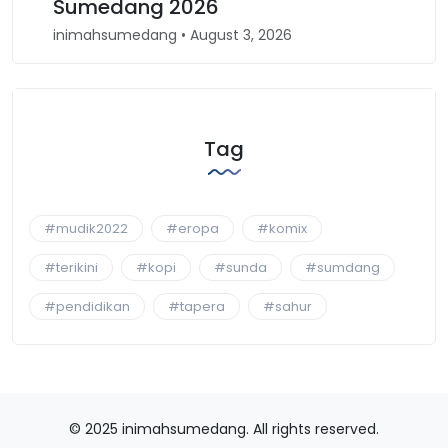
Sumedang 2026
Ba
inimahsumedang • August 3, 2026
inim
Tag
#mudik2022
#eropa
#komix
#terikini
#kopi
#sunda
#sumdang
#pendidikan
#tapera
#sahur
© 2025 inimahsumedang. All rights reserved.