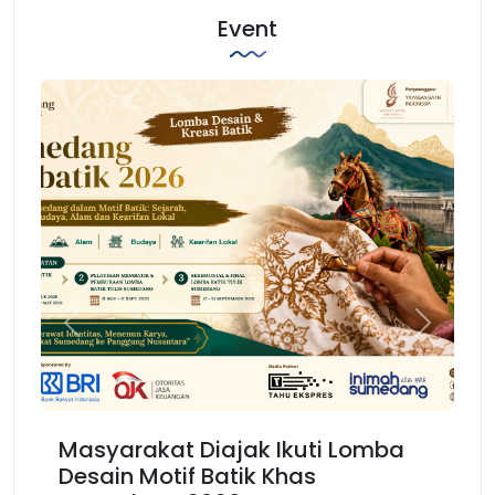
Event
Previous
Next
Masyarakat Diajak Ikuti Lomba
Ka
Desain Motif Batik Khas
Ke