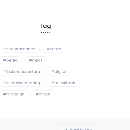
Tag
#secondchance
#komix
#berita
#mitos
#ibukotanusantara
#digital
#inimahsumedang
#mudikbalik
#ramadan
#makin
Back to Top