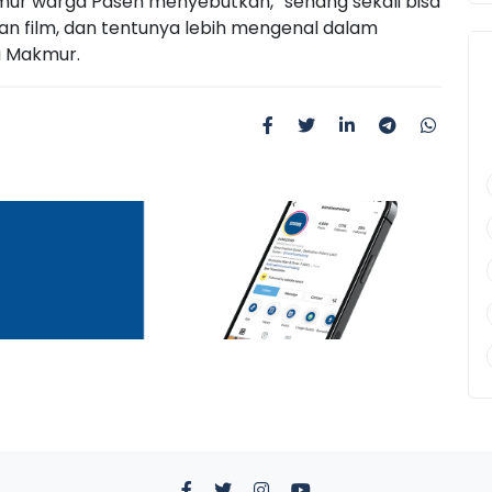
kmur warga Paseh menyebutkan, “senang sekali bisa
gan film, dan tentunya lebih mengenal dalam
a Makmur.