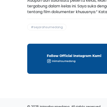
Adapun dari salahsatu peserta kelas, Ma
tergabung dalam kelas ini. Saya suka den
tentang film dokumenter khususnya.” Kat
#sejarahsumedang
© 2025 inimahsumedang. All rights reserved.