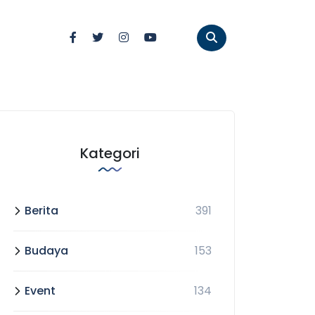
Kategori
Berita
391
Budaya
153
Event
134