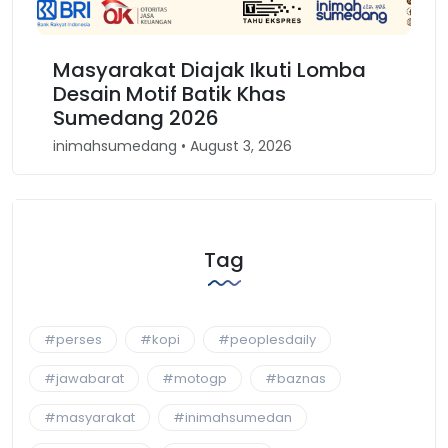
Masyarakat Diajak Ikuti Lomba
Kar
Desain Motif Batik Khas
Kem
Sumedang 2026
Bar
inimahsumedang • August 3, 2026
inim
Tag
#perses
#kopi
#peoplesdaily
#jawabarat
#motogp
#baznas
#masyarakat
#inimahsumedan