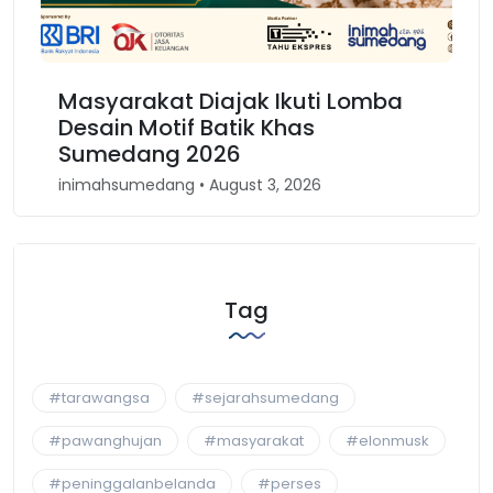
rakat Diajak Ikuti Lomba
Karnaval Bino
 Motif Batik Khas
Kembali Spiri
ang 2026
Barat
medang • August 3, 2026
inimahsumedang • A
Tag
#tarawangsa
#sejarahsumedang
#pawanghujan
#masyarakat
#elonmusk
#peninggalanbelanda
#perses