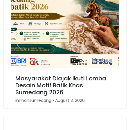
Previous
Next
Masyarakat Diajak Ikuti Lomba
Kar
Desain Motif Batik Khas
Kem
Sumedang 2026
Bar
inimahsumedang • August 3, 2026
inim