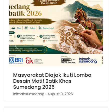
Previous
Next
 Lomba
Karnaval Binokasih, Merajut
Kembali Spirit Kesundaan di Ja
Barat
inimahsumedang • April 30, 2026