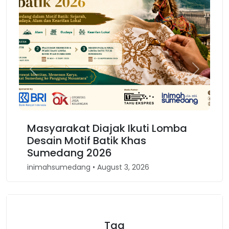
Previous
Next
Masyarakat Diajak Ikuti Lomba
Ka
Desain Motif Batik Khas
Ke
Sumedang 2026
Ba
inimahsumedang • August 3, 2026
inim
Tag