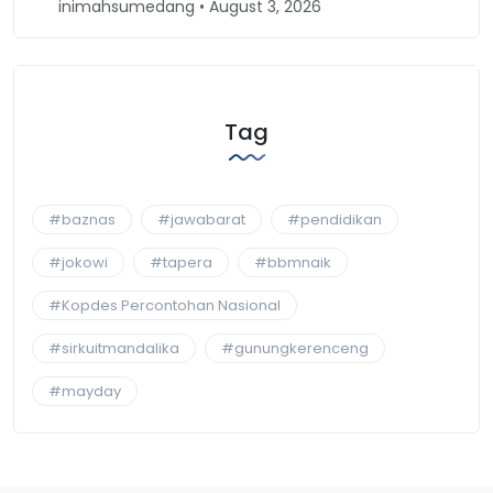
inimahsumedang • August 3, 2026
in
Tag
#baznas
#jawabarat
#pendidikan
#jokowi
#tapera
#bbmnaik
#Kopdes Percontohan Nasional
#sirkuitmandalika
#gunungkerenceng
#mayday