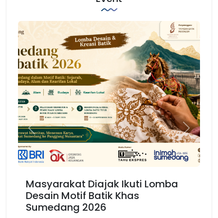
Previous
Next
Masyarakat Diajak Ikuti Lomba
Ka
Desain Motif Batik Khas
Ke
Sumedang 2026
B