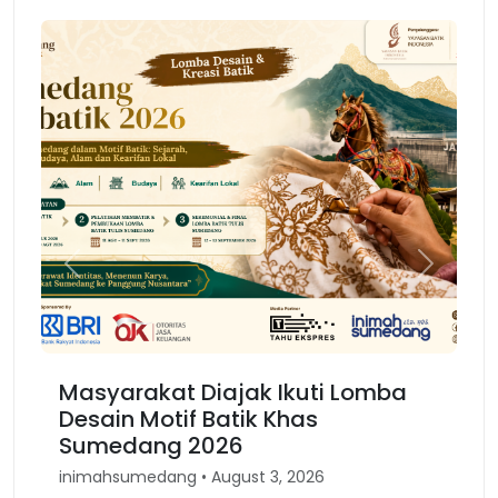
Previous
Next
iajak Ikuti Lomba
Karnaval Binokasih, 
Batik Khas
Kembali Spirit Kesu
026
Barat
August 3, 2026
inimahsumedang • April 30, 2