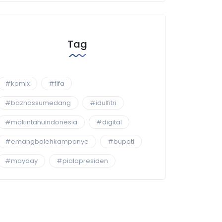
Tag
#komix
#fifa
#baznassumedang
#idulfitri
#makintahuindonesia
#digital
#emangbolehkampanye
#bupati
#mayday
#pialapresiden