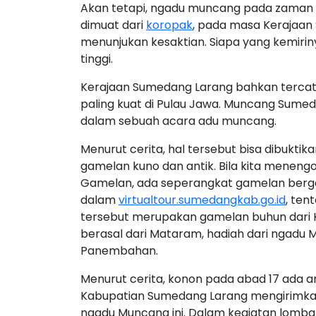
Akan tetapi, ngadu muncang pada zaman du
dimuat dari
koropak
, pada masa Kerajaan 
menunjukan kesaktian. Siapa yang kemiriny
tinggi.
Kerajaan Sumedang Larang bahkan tercat
paling kuat di Pulau Jawa. Muncang Sume
dalam sebuah acara adu muncang.
Menurut cerita, hal tersebut bisa dibukt
gamelan kuno dan antik. Bila kita menen
Gamelan, ada seperangkat gamelan berga
dalam
virtualtour.sumedangkab.go.id
, te
tersebut merupakan gamelan buhun dari 
berasal dari Mataram, hadiah dari ngad
Panembahan.
Menurut cerita, konon pada abad 17 ada
Kabupatian Sumedang Larang mengirimkan
ngadu Muncang ini. Dalam kegiatan lomb