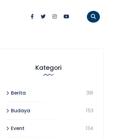
Kategori
Berita
391
Budaya
153
Event
134