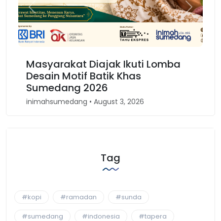
Previous
Next
arakat Diajak Ikuti Lomba
Karnaval Bi
in Motif Batik Khas
Kembali Spi
edang 2026
Barat
sumedang • August 3, 2026
inimahsumedang •
Tag
#kopi
#ramadan
#sunda
#sumedang
#indonesia
#tapera