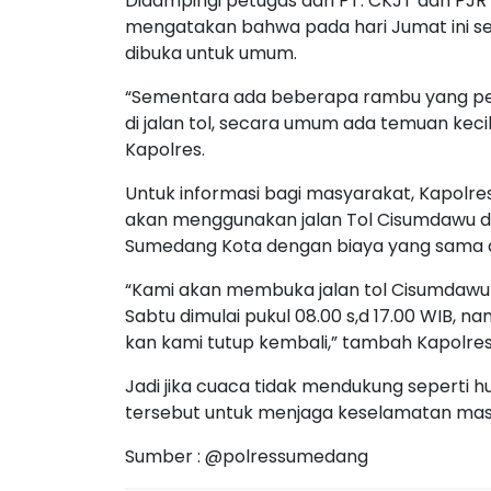
Didampingi petugas dari PT. CKJT dan PJR
mengatakan bahwa pada hari Jumat ini sek
dibuka untuk umum.
“Sementara ada beberapa rambu yang per
di jalan tol, secara umum ada temuan kecil
Kapolres.
Untuk informasi bagi masyarakat, Kapolr
akan menggunakan jalan Tol Cisumdawu d
Sumedang Kota dengan biaya yang sama d
“Kami akan membuka jalan tol Cisumdawu se
Sabtu dimulai pukul 08.00 s,d 17.00 WIB, 
kan kami tutup kembali,” tambah Kapolre
Jadi jika cuaca tidak mendukung seperti hu
tersebut untuk menjaga keselamatan masy
Sumber : @polressumedang