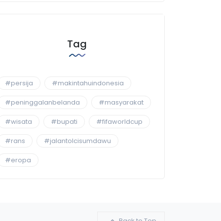
Tag
#persija
#makintahuindonesia
#peninggalanbelanda
#masyarakat
#wisata
#bupati
#fifaworldcup
#rans
#jalantolcisumdawu
#eropa
Back to Top