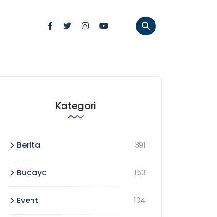
Kategori
Berita
391
Budaya
153
Event
134