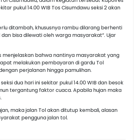
 Tol Cisumdawu, dalam kegiatan tersebut Kapolres
itar pukul 14.00 WIB Tos Cisumdawu seksi 2 akan
lu ditambah, khususnya rambu dilarang berhenti
 dan bisa dilewati oleh warga masyarakat”. Ujar
es menjelaskan bahwa nantinya masyarakat yang
apat melakukan pembayaran di gardu Tol
engan perjalanan hingga pamulihan.
ksi dua hari ini sekitar pukul 14.00 WIB dan besok
namun tergantung faktor cuaca. Apabila hujan maka
s.
jan, maka jalan Tol akan ditutup kembali, alasan
arakat pengguna jalan tol.