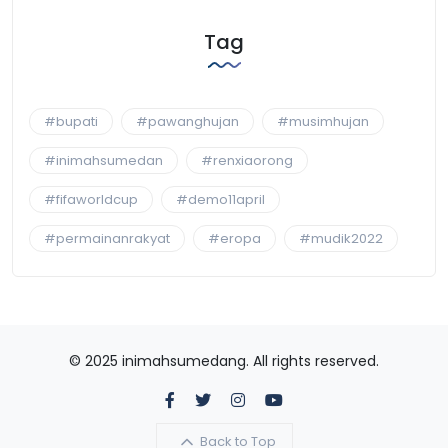
Tag
#bupati
#pawanghujan
#musimhujan
#inimahsumedan
#renxiaorong
#fifaworldcup
#demo11april
#permainanrakyat
#eropa
#mudik2022
© 2025 inimahsumedang. All rights reserved.
Back to Top