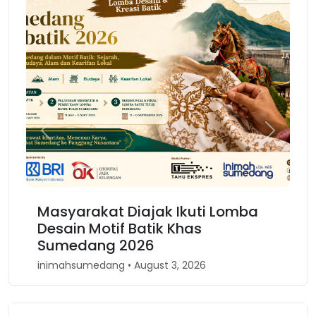
Previous
Next
Masyarakat Diajak Ikuti Lomba
Karn
Desain Motif Batik Khas
Kem
Sumedang 2026
Bar
inimahsumedang • August 3, 2026
inima