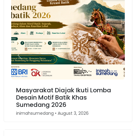
Previous
Next
Masyarakat Diajak Ikuti Lomba
Karnava
Desain Motif Batik Khas
Kembali
Sumedang 2026
Barat
inimahsumedang • August 3, 2026
inimahsumed