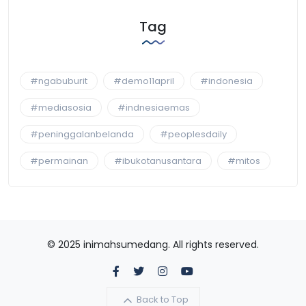
Tag
#ngabuburit
#demo11april
#indonesia
#mediasosia
#indnesiaemas
#peninggalanbelanda
#peoplesdaily
#permainan
#ibukotanusantara
#mitos
© 2025 inimahsumedang. All rights reserved.
Back to Top